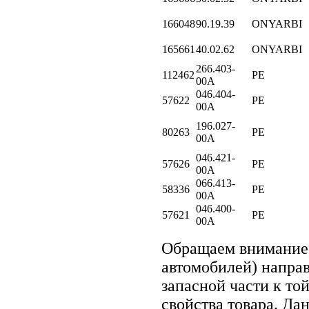
166048
90.19.39
ONYARBI
165661
40.02.62
ONYARBI
266.403-
112462
PE
00A
046.404-
57622
PE
00A
196.027-
80263
PE
00A
046.421-
57626
PE
00A
066.413-
58336
PE
00A
046.400-
57621
PE
00A
Обращаем внимание
автомобилей) напра
запасной части к то
свойства товара. Да