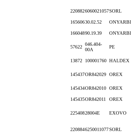
220882
6060021057
SORL
165606
30.02.52
ONYARBI
166048
90.19.39
ONYARBI
046.404-
57622
PE
00A
13872
100001760
HALDEX
145437
OR842029
OREX
145434
OR842010
OREX
145435
OR842011
OREX
225408
28004E
EXOVO
220884
6250011077
SORL