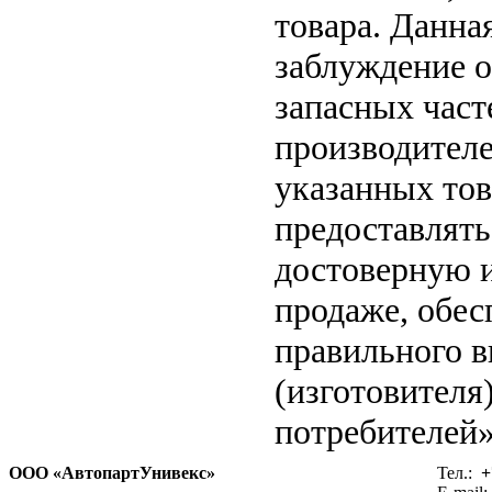
товара. Данна
заблуждение о
запасных част
производителе
указанных тов
предоставлят
достоверную 
продаже, обе
правильного в
(изготовителя
потребителей»
ООО «АвтопартУнивекс»
Тел.:
+