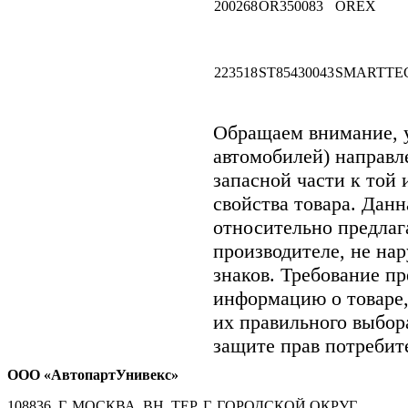
200268
OR350083
OREX
223518
ST85430043
SMARTTE
Обращаем внимание,
автомобилей) направ
запасной части к той 
свойства товара. Дан
относительно предлаг
производителе, не на
знаков. Требование п
информацию о товаре
их правильного выбор
защите прав потребите
ООО «АвтопартУнивекс»
108836, Г. МОСКВА, ВН. ТЕР. Г. ГОРОДСКОЙ ОКРУГ