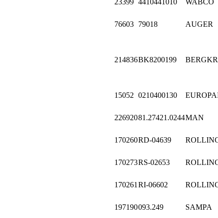
23399
4410441010
WABCO
76603
79018
AUGER
214836
BK8200199
BERGKR
15052
0210400130
EUROPA
226920
81.27421.0244
MAN
170260
RD-04639
ROLLIN
170273
RS-02653
ROLLIN
170261
RI-06602
ROLLIN
197190
093.249
SAMPA