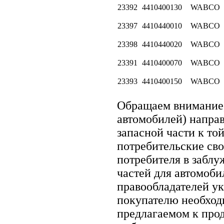
23392
4410400130
WABCO
23397
4410440010
WABCO
23398
4410440020
WABCO
23391
4410400070
WABCO
23393
4410400150
WABCO
Обращаем внимание
автомобилей) напра
запасной части к той
потребительские сво
потребителя в забл
частей для автомоби
правообладателей ук
покупателю необход
предлагаемом к про