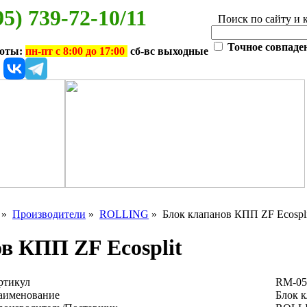
95) 739-72-10/11
Поиск по сайту и 
Точное совпаде
боты:
пн-пт с 8:00 до 17:00
сб-вс выходные
»
Производители
»
ROLLING
» Блок клапанов КПП ZF Ecospli
в КПП ZF Ecosplit
ртикул
RM-05
аименование
Блок к