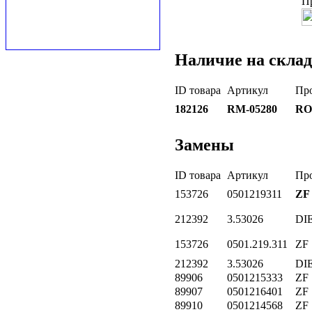
П
Наличие на склад
ID товара
Артикул
Пр
182126
RM-05280
RO
Замены
ID товара
Артикул
Пр
153726
0501219311
ZF
212392
3.53026
DI
153726
0501.219.311
ZF
212392
3.53026
DI
89906
0501215333
ZF
89907
0501216401
ZF
89910
0501214568
ZF