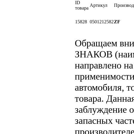
ID
Артикул
Производ
товара
15828
0501212582
ZF
Обращаем вн
ЗНАКОВ (наим
направлено на
применимости 
автомобиля, т
товара. Данна
заблуждение о
запасных част
производителе