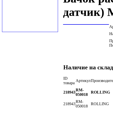
датчик)
А
Н
П
П
Наличие на склад
ID
Артикул
Производит
товара
RM-
218943
ROLLING
050018
RM-
218943
ROLLING
050018