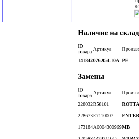
П
К
Наличие на склад
ID
Артикул
Произв
товара
141842
076.954-10A
PE
Замены
ID
Артикул
Произв
товара
228032
R58101
ROTT
228673
E7110007
ENTER
173184
A0004300969
MB
229588
4329211012
WABC