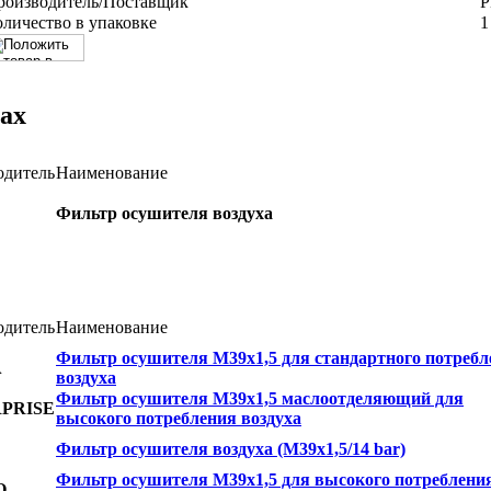
роизводитель/Поставщик
P
оличество в упаковке
1
ах
одитель
Наименование
Фильтр осушителя воздуха
одитель
Наименование
Фильтр осушителя М39х1,5 для стандартного потребл
A
воздуха
Фильтр осушителя М39х1,5 маслоотделяющий для
PRISE
высокого потребления воздуха
Фильтр осушителя воздуха (М39х1,5/14 bar)
Фильтр осушителя М39х1,5 для высокого потреблени
O