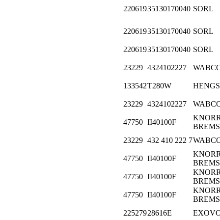
220619
35130170040
SORL
220619
35130170040
SORL
220619
35130170040
SORL
23229
4324102227
WABC
133542
T280W
HENGS
23229
4324102227
WABC
KNORR
47750
II40100F
BREMS
23229
432 410 222 7
WABC
KNORR
47750
II40100F
BREMS
KNORR
47750
II40100F
BREMS
KNORR
47750
II40100F
BREMS
225279
28616E
EXOV