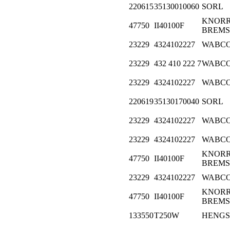
220615
35130010060
SORL
KNORR
47750
II40100F
BREMS
23229
4324102227
WABC
23229
432 410 222 7
WABC
23229
4324102227
WABC
220619
35130170040
SORL
23229
4324102227
WABC
23229
4324102227
WABC
KNORR
47750
II40100F
BREMS
23229
4324102227
WABC
KNORR
47750
II40100F
BREMS
133550
T250W
HENGS