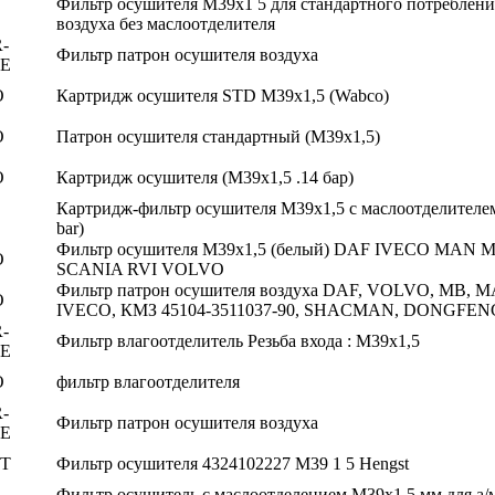
Фильтр осушителя М39х1 5 для стандартного потреблени
воздуха без маслоотделителя
-
Фильтр патрон осушителя воздуха
E
O
Картридж осушителя STD М39х1,5 (Wabco)
O
Патрон осушителя стандартный (М39х1,5)
O
Картридж осушителя (M39х1,5 .14 бар)
Картридж-фильтр осушителя М39х1,5 с маслоотделителем
bar)
Фильтр осушителя M39x1,5 (белый) DAF IVECO MAN 
O
SCANIA RVI VOLVO
Фильтр патрон осушителя воздуха DAF, VOLVO, MB, M
O
IVECO, КМЗ 45104-3511037-90, SHACMAN, DONGFEN
-
Фильтр влагоотделитель Резьба входа : M39x1,5
E
O
фильтр влагоотделителя
-
Фильтр патрон осушителя воздуха
E
T
Фильтр осушителя 4324102227 M39 1 5 Hengst
Фильтр осушитель с маслоотделением M39x1,5 мм для а/