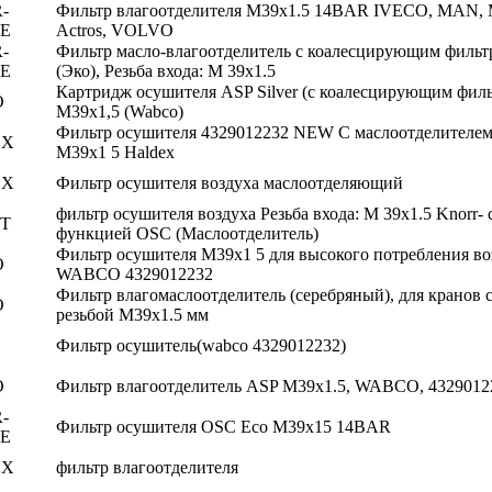
-
Фильтр влагоотделителя M39x1.5 14BAR IVECO, MAN,
E
Actros, VOLVO
-
Фильтр масло-влагоотделитель с коалесцирующим фильт
E
(Эко), Резьба входа: M 39x1.5
Картридж осушителя ASP Silver (с коалесцирующим фил
O
М39х1,5 (Wabco)
Фильтр осушителя 4329012232 NEW С маслоотделителе
EX
M39x1 5 Haldex
EX
Фильтр осушителя воздуха маслоотделяющий
фильтр осушителя воздуха Резьба входа: M 39x1.5 Knorr- 
T
функцией OSC (Маслоотделитель)
Фильтр осушителя М39х1 5 для высокого потребления во
O
WABCO 4329012232
Фильтр влагомаслоотделитель (серебряный), для кранов 
O
резьбой M39x1.5 мм
Фильтр осушитель(wabco 4329012232)
O
Фильтр влагоотделитель ASP M39x1.5, WABCO, 4329012
-
Фильтр осушителя OSC Eco M39x15 14BAR
E
EX
фильтр влагоотделителя