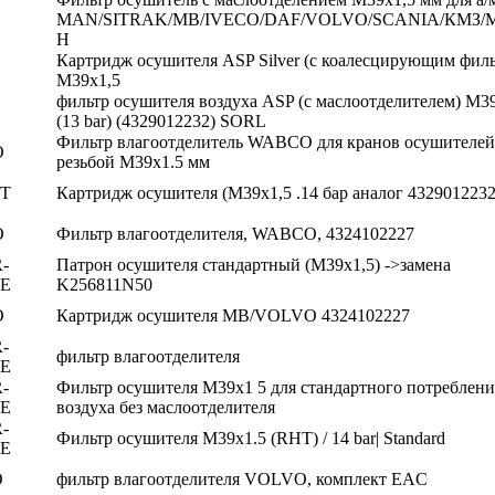
MAN/SITRAK/MB/IVECO/DAF/VOLVO/SCANIA/КМЗ/
Н
Картридж осушителя ASP Silver (с коалесцирующим фил
М39х1,5
фильтр осушителя воздуха ASP (c маслоотделителем) М3
(13 bar) (4329012232) SORL
Фильтр влагоотделитель WABCO для кранов осушителей
O
резьбой M39x1.5 мм
T
Картридж осушителя (M39х1,5 .14 бар аналог 4329012232
O
Фильтр влагоотделителя, WABCO, 4324102227
-
Патрон осушителя стандартный (М39х1,5) ->замена
E
K256811N50
O
Картридж осушителя MB/VOLVO 4324102227
-
фильтр влагоотделителя
E
-
Фильтр осушителя М39х1 5 для стандартного потреблени
E
воздуха без маслоотделителя
-
Фильтр осушителя M39x1.5 (RHT) / 14 bar| Standard
E
O
фильтр влагоотделителя VOLVO, комплект EAC