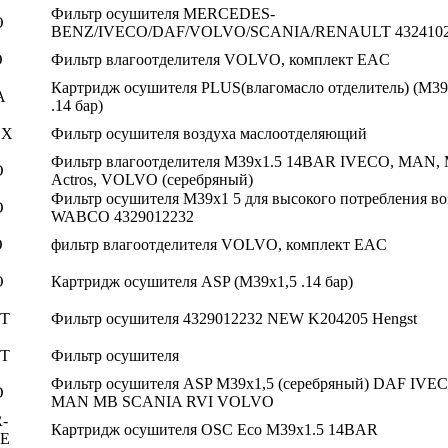
Фильтр осушителя MERCEDES-
O
BENZ/IVECO/DAF/VOLVO/SCANIA/RENAULT 4324102
O
Фильтр влагоотделителя VOLVO, комплект EAC
Картридж осушителя PLUS(влагомасло отделитель) (M39
A
.14 бар)
EX
Фильтр осушителя воздуха маслоотделяющий
Фильтр влагоотделителя M39x1.5 14BAR IVECO, MAN,
O
Actros, VOLVO (серебряный)
Фильтр осушителя М39х1 5 для высокого потребления во
O
WABCO 4329012232
O
фильтр влагоотделителя VOLVO, комплект EAC
O
Картридж осушителя ASP (M39х1,5 .14 бар)
T
Фильтр осушителя 4329012232 NEW K204205 Hengst
T
Фильтр осушителя
Фильтр осушителя ASP M39x1,5 (серебряный) DAF IVE
O
MAN MB SCANIA RVI VOLVO
-
Картридж осушителя OSC Eco M39x1.5 14BAR
E