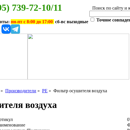
95) 739-72-10/11
Поиск по сайту и 
Точное совпаде
боты:
пн-пт с 8:00 до 17:00
сб-вс выходные
»
Производители
»
PE
» Фильтр осушителя воздуха
теля воздуха
ртикул
0
аименование
Ф