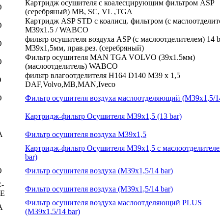
Картридж осушителя с коалесцирующим фильтром ASP
O
(серебряный) MB, SC, VL ,TGA
Картридж ASP STD с коалисц. фильтром (с маслоотделит
O
M39x1.5 / WABCO
фильтр осушителя воздуха ASP (с маслоотделителем) 14 b
O
M39x1,5мм, прав.рез. (серебряный)
Фильтр осушителя MAN TGA VOLVO (39х1.5мм)
O
(маслоотделитель) WABCO
фильтр влагоотделителя H164 D140 M39 x 1,5
O
DAF,Volvo,MB,MAN,Iveco
O
Фильтр осушителя воздуха маслоотделяющий (М39х1,5/14
Картридж-фильтр Осушителя M39x1,5 (13 bar)
A
Фильтр осушителя воздуха М39х1,5
Картридж-фильтр Осушителя М39х1,5 с маслоотделителе
bar)
O
Фильтр осушителя воздуха (М39х1,5/14 bar)
-
Фильтр осушителя воздуха (М39х1,5/14 bar)
E
Фильтр осушителя воздуха маслоотделяющий PLUS
A
(М39х1,5/14 bar)