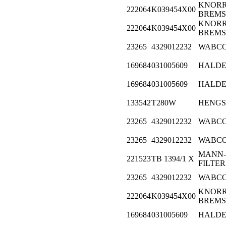
KNORR
222064
K039454X00
BREMS
KNORR
222064
K039454X00
BREMS
23265
4329012232
WABC
169684
031005609
HALD
169684
031005609
HALD
133542
T280W
HENGS
23265
4329012232
WABC
23265
4329012232
WABC
MANN-
221523
TB 1394/1 X
FILTER
23265
4329012232
WABC
KNORR
222064
K039454X00
BREMS
169684
031005609
HALD