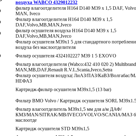
воздуха WABCO 4329012232
фильтр влагоотделителя H164 D140 M39 x 1,5 DAF, Volv
O
MAN, Iveco
Фильтр влагоотделителя H164 D140 M39 x 1,5
O
DAF,Volvo,MB,MAN,Iveco
фильтр осушителя воздуха H164 D140 M39 x 1,5
O
DAF,Volvo,MB,MAN,Iveco
Фильтр осушителя М39х1 5 для стандартного потреблени
воздуха без маслоотделителя
O
Фильтр осушителя 4324102227 M39 1 5 EXOVO
Фильтр влагоотделителя (Wabco:432 410 020 2) Multibrand
MAN,MB,DAF,Renault R.V.I.,Scania,Iveco,Setra
Фильтр осушителя воздуха| ЛиАЗ/ПАЗ/КаВЗ/Волгабас/М
НЕФАЗ
Картридж-фильтр осушителя M39x1,5 (13 bar)
Фильтр ВМО Volvo / Картридж осушителя SORL M39x1.
Фильтр влагоотделитель M39x1,5 мм для а/м ДАФ/
КМЗ/MAN/SITRAK/MB/IVECO/VOLVO/SCANIA/МАЗ б
маслоотде
Картридж осушителя STD М39х1,5