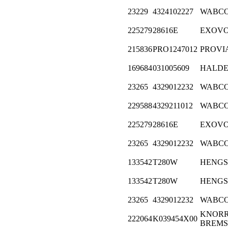
23229
4324102227
WABC
225279
28616E
EXOV
215836
PRO1247012
PROVI
169684
031005609
HALD
23265
4329012232
WABC
229588
4329211012
WABC
225279
28616E
EXOV
23265
4329012232
WABC
133542
T280W
HENGS
133542
T280W
HENGS
23265
4329012232
WABC
KNORR
222064
K039454X00
BREMS