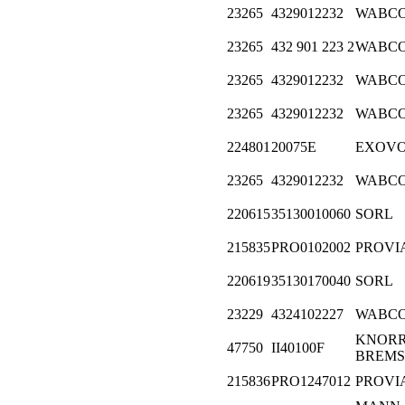
23265
4329012232
WABC
23265
432 901 223 2
WABC
23265
4329012232
WABC
23265
4329012232
WABC
224801
20075E
EXOV
23265
4329012232
WABC
220615
35130010060
SORL
215835
PRO0102002
PROVI
220619
35130170040
SORL
23229
4324102227
WABC
KNORR
47750
II40100F
BREMS
215836
PRO1247012
PROVI