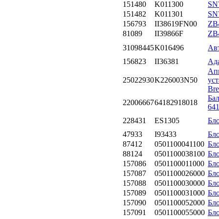
151480
K011300
SN
151482
K011301
SN
156793
II38619FN00
ZB4
81089
II39866F
ZB4
31098445
K016496
Ав
156823
II36381
Ад
Ап
25022930
K226003N50
уст
Bre
Бал
22006667
64182918018
64
228431
ES1305
Бл
47933
I93433
Бл
87412
0501100041100
Бл
88124
0501100038100
Бл
157086
0501100011000
Бл
157087
0501100026000
Бл
157088
0501100030000
Бл
157089
0501100031000
Бл
157090
0501100052000
Бл
157091
0501100055000
Бл