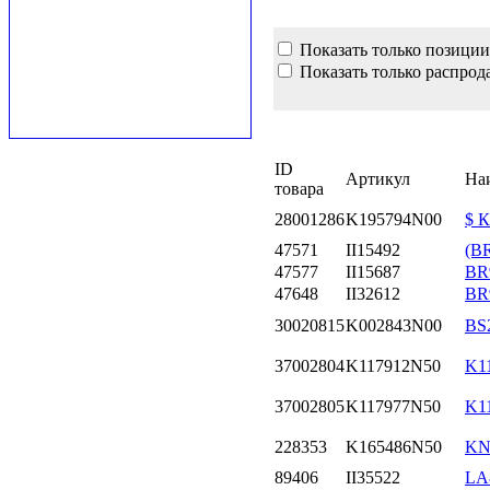
Показать только позиции
Показать только распрод
ID
Артикул
На
товара
28001286
K195794N00
$ 
47571
II15492
(B
47577
II15687
BR
47648
II32612
BR9
30020815
K002843N00
BS
37002804
K117912N50
K1
37002805
K117977N50
K1
228353
K165486N50
KN
89406
II35522
LA