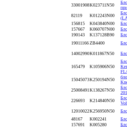
Бл
33001908
K023711N50
пр
Бл
82119
K012243N00
(L
156815
K043840N00
Бло
157667
K060707N00
Бло
190143
K137128B90
Бло
19011166
ZB4400
Бло
14002990
K011867N50
Бло
Бло
165479
K105906N50
Ker
FL
бло
15045073
K250194N50
Kno
Бло
25008491
K138267N50
201
Бло
226693
K214840N50
Vo
12010022
K256950N50
Бл
48167
K002241
Бл
157691
K005280
Бл