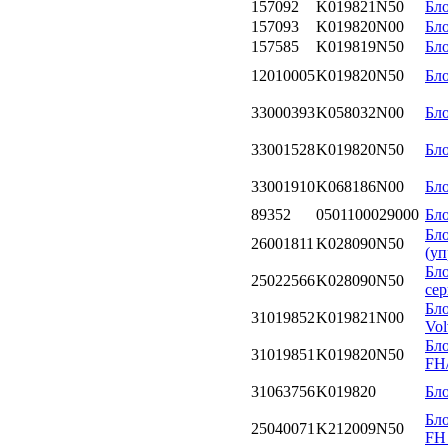
157092
K019821N50
Бл
157093
K019820N00
Бл
157585
K019819N50
Бл
12010005
K019820N50
Бл
33000393
K058032N00
Бл
33001528
K019820N50
Бл
33001910
K068186N00
Бл
89352
0501100029000
Бло
Бл
26001811
K028090N50
(уп
Бл
25022566
K028090N50
сер
Бл
31019852
K019821N00
Vo
Бло
31019851
K019820N50
FH
31063756
K019820
Бло
Бло
25040071
K212009N50
FH