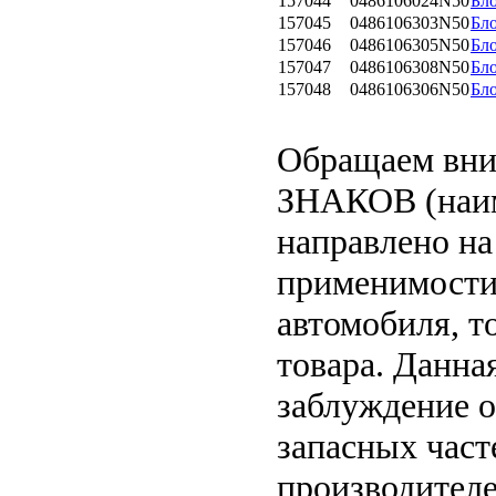
157044
0486106024N50
Бл
157045
0486106303N50
Бл
157046
0486106305N50
Бл
157047
0486106308N50
Бл
157048
0486106306N50
Бл
Обращаем вн
ЗНАКОВ (наим
направлено на
применимости 
автомобиля, т
товара. Данна
заблуждение о
запасных част
производителе