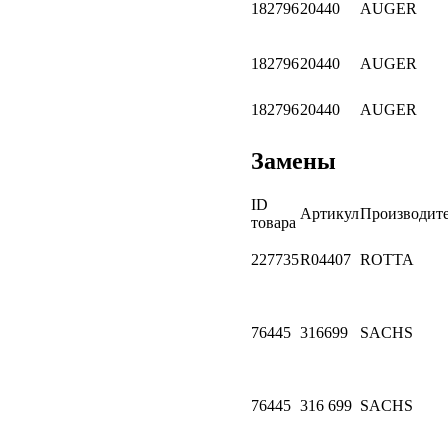
182796
20440
AUGER
182796
20440
AUGER
182796
20440
AUGER
Замены
ID
Артикул
Производит
товара
227735
R04407
ROTTA
76445
316699
SACHS
76445
316 699
SACHS