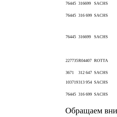
76445
316699
SACHS
76445
316 699
SACHS
76445
316699
SACHS
227735
R04407
ROTTA
3671
312 647
SACHS
103719
313 954
SACHS
76445
316 699
SACHS
Обращаем вн