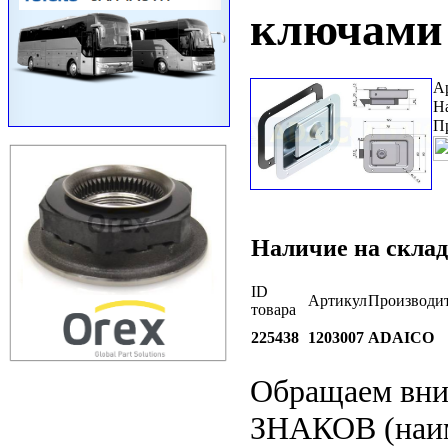
ключами
А
Н
П
Наличие на склад
ID
Артикул
Производи
товара
225438
1203007
ADAICO
Обращаем вн
ЗНАКОВ (наим