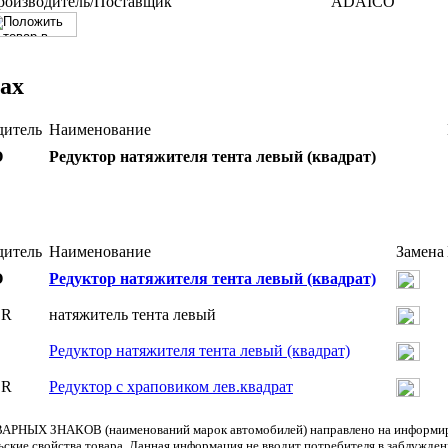
роизводитель/Поставщик
ADAICO
ах
дитель
Наименование
O
Редуктор натяжителя тента левый (квадрат)
дитель
Наименование
Замена
O
Редуктор натяжителя тента левый (квадрат)
ER
натяжитель тента левый
O
Редуктор натяжителя тента левый (квадрат)
ER
Редуктор с храповиком лев.квадрат
АРНЫХ ЗНАКОВ (наименований марок автомобилей) направлено на информиров
льские свойства товара. Данная информация не вводит потребителя в заблужде