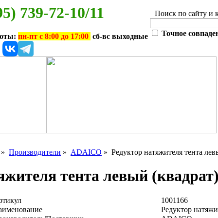
95) 739-72-10/11
Поиск по сайту и 
Точное совпаде
боты:
пн-пт с 8:00 до 17:00
сб-вс выходные
»
Производители
»
ADAICO
» Редуктор натяжителя тента левы
яжителя тента левый (квадрат
ртикул
1001166
аименование
Редуктор натяжи