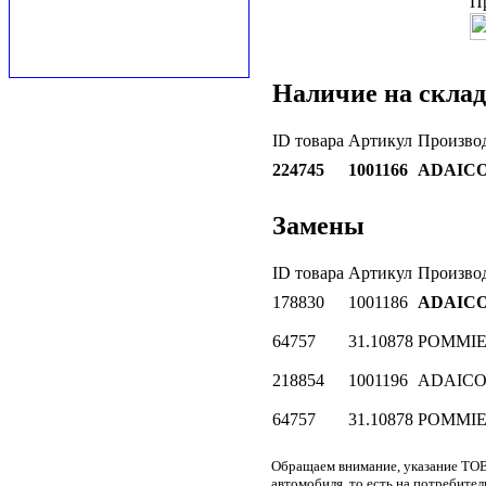
П
Наличие на склад
ID товара
Артикул
Произво
224745
1001166
ADAIC
Замены
ID товара
Артикул
Произво
178830
1001186
ADAIC
64757
31.10878
POMMI
218854
1001196
ADAIC
64757
31.10878
POMMI
Обращаем внимание, указание ТОВ
автомобиля, то есть на потребите