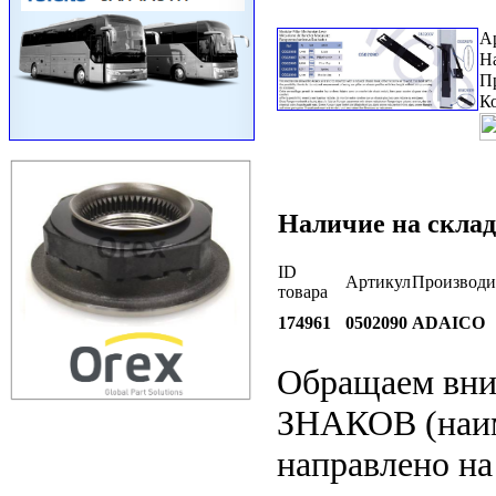
А
Н
П
К
Наличие на склад
ID
Артикул
Производи
товара
174961
0502090
ADAICO
Обращаем вн
ЗНАКОВ (наим
направлено на